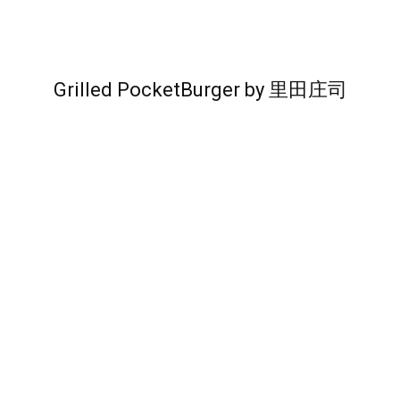
Grilled PocketBurger
by
里田庄司