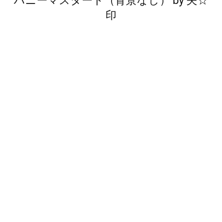
ハニーマスタード（背景なし）
by
矢☆
印