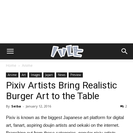
Home
Anime
Anime
Art
Images
Japan
News
Preview
Pixiv Artists Bring Realistic
Burger Art to the Table
By
Seiba
-
January 12, 2016
2
Pixiv is known as the biggest Japanese art platform for digital
art, fanart, aspiring doujin artists and oekaki on the internet.
Branching out from these categories, popular pixiv artists