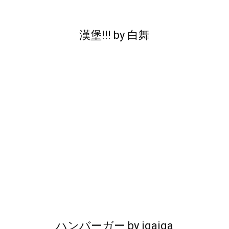
漢堡!!!
by
白舞
ハンバーガー
by
igaiga